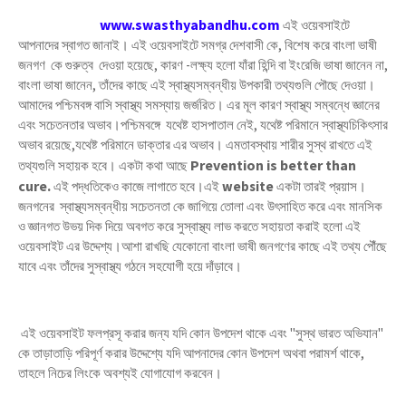
www.swasthyabandhu.com
এই ওয়েবসাইটে
আপনাদের স্বাগত জানাই। এই ওয়েবসাইটে সমগ্র দেশবাসী কে, বিশেষ করে বাংলা ভাষী
জনগণ কে গুরুত্ব দেওয়া হয়েছে, কারণ -লক্ষ্য হলো যাঁরা হিন্দি বা ইংরেজি ভাষা জানেন না,
বাংলা ভাষা জানেন, তাঁদের কাছে এই স্বাস্থ্যসম্বন্ধীয় উপকারী তথ্যগুলি পৌছে দেওয়া।
আমাদের পশ্চিমবঙ্গ বাসি স্বাস্থ্য সমস্যায় জর্জরিত। এর মূল কারণ স্বাস্থ্য সম্বন্ধে জ্ঞানের
এবং সচেতনতার অভাব।পশ্চিমবঙ্গে যথেষ্ট হাসপাতাল নেই, যথেষ্ট পরিমানে স্বাস্থ্যচিকিৎসার
অভাব রয়েছে,যথেষ্ট পরিমানে ডাক্তার এর অভাব। এমতাবস্থায় শারীর সুস্থ রাখতে এই
Prevention is better than
তথ্যগুলি সহায়ক হবে। একটা কথা আছে
cure.
এই পদ্ধতিকেও কাজে লাগাতে হবে।এই
website
একটা তারই প্রয়াস।
জনগনের স্বাস্থ্যসম্বন্ধীয় সচেতনতা কে জাগিয়ে তোলা এবং উৎসাহিত করে এবং মানসিক
ও জ্ঞানগত উভয় দিক দিয়ে অবগত করে সুস্বাস্থ্য লাভ করতে সহায়তা করাই হলো এই
ওয়েবসাইট এর উদ্দেশ্য।আশা রাখছি যেকোনো বাংলা ভাষী জনগণের কাছে এই তথ্য পৌঁছে
যাবে এবং তাঁদের সুস্বাস্থ্য গঠনে সহযোগী হয়ে দাঁড়াবে।
এই ওয়েবসাইট ফলপ্রসূ করার জন্য যদি কোন উপদেশ থাকে এবং "সুস্থ ভারত অভিযান"
কে তাড়াতাড়ি পরিপূর্ণ করার উদ্দেশ্যে যদি আপনাদের কোন উপদেশ অথবা পরামর্শ থাকে,
তাহলে নিচের লিংকে অবশ্যই যোগাযোগ করবেন।