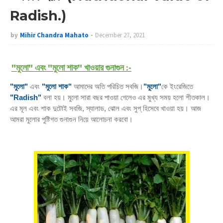
Radish.)
by
Mihir Chandra Mahato
December 27, 2021
"
মুলো" এবং "মুলো শাক" খাওয়ার গুনাগুন :-
"মুলো"
এবং
"মুলো শাক"
আমাদের অতি পরিচিত সবজি।
"মুলো"
কে ইংরেজিতে
"Radish"
বলা হয়।
মুলো সারা বছর পাওয়া গেলেও এর মুখ্য সময় হলো শীতকাল।
এর মূল এবং শাক দুটোই সবজি
,
স্যালাড
,
ঝোল এবং সুপ্ হিসেবে খাওয়া হয়। আজ
আমরা মুলোর পুষ্টিগত গুনাগুন নিয়ে আলোচনা করবো।