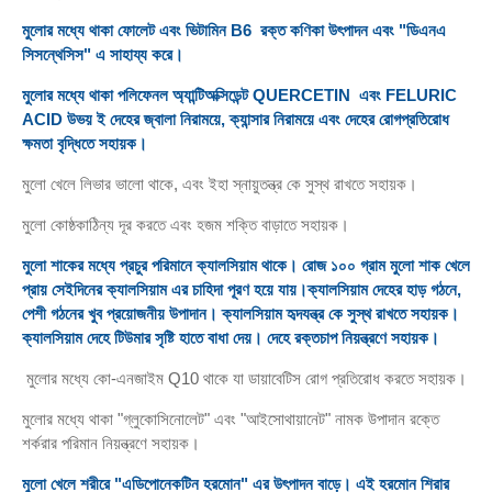
মুলোর মধ্যে থাকা ফোলেট এবং ভিটামিন
B6
রক্ত কণিকা উৎপাদন এবং
"
ডিএনএ
সিসন্থেসিস
"
এ সাহায্য করে।
মুলোর মধ্যে থাকা পলিফেনল অ্যান্টিঅক্সিডেন্ট
QUERCETIN
এবং
FELURIC
ACID
উভয় ই দেহের জ্বালা নিরাময়ে
,
ক্যান্সার নিরাময়ে এবং দেহের রোগপ্রতিরোধ
ক্ষমতা বৃদ্ধিতে সহায়ক।
মুলো খেলে লিভার ভালো থাকে
,
এবং ইহা স্নায়ুতন্ত্র কে সুস্থ রাখতে সহায়ক।
মুলো কোষ্ঠকাঠিন্য দূর করতে এবং হজম শক্তি বাড়াতে সহায়ক।
মুলো শাকের মধ্যে প্রচুর পরিমানে ক্যালসিয়াম থাকে। রোজ ১০০ গ্রাম মুলো শাক খেলে
প্রায় সেইদিনের ক্যালসিয়াম এর চাহিদা পূরণ হয়ে যায়।ক্যালসিয়াম দেহের হাড় গঠনে
,
পেশী গঠনের খুব প্রয়োজনীয় উপাদান। ক্যালসিয়াম হৃদযন্ত্র কে সুস্থ রাখতে সহায়ক।
ক্যালসিয়াম দেহে টিউমার সৃষ্টি হাতে বাধা দেয়। দেহে রক্তচাপ নিয়ন্ত্রণে সহায়ক।
মুলোর মধ্যে কো-এনজাইম
Q10
থাকে যা ডায়াবেটিস রোগ প্রতিরোধ করতে সহায়ক।
মুলোর মধ্যে থাকা
"
গ্লুকোসিনোলেট
"
এবং
"
আইসোথায়ানেট
"
নামক উপাদান রক্তে
শর্করার পরিমান নিয়ন্ত্রণে সহায়ক।
মুলো খেলে শরীরে
"
এডিপোনেকটিন হরমোন
"
এর উৎপাদন বাড়ে।
এই হরমোন শিরার